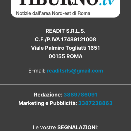
READIT S.R.L.S.
C.F./P.IVA 17489121008
Viale Palmiro Togliatti 1651
00155 ROMA
E-mail:
readitsrls@gmail.com
Redazione:
3889786091
Marketing e Pubblicità:
3387238863
Le vostre
SEGNALAZIONI
: