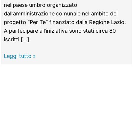
nel paese umbro organizzato
dall’amministrazione comunale nell’ambito del
progetto “Per Te” finanziato dalla Regione Lazio.
A partecipare all’iniziativa sono stati circa 80
iscritti […]
GUIDONIA
Leggi tutto »
–
Centri
Anziani,
gemellaggio
con
Gualdo
Cattaneo