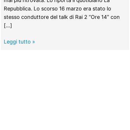
mai più ritrovata. Lo riporta il quotidiano La
Repubblica. Lo scorso 16 marzo era stato lo
stesso conduttore del talk di Rai 2 “Ore 14” con
[…]
Denise
Leggi tutto »
Pipitone,
indagato
il
giornalista
Rai
Milo
Infante