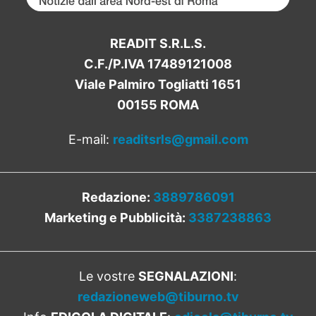
READIT S.R.L.S.
C.F./P.IVA 17489121008
Viale Palmiro Togliatti 1651
00155 ROMA
E-mail:
readitsrls@gmail.com
Redazione:
3889786091
Marketing e Pubblicità:
3387238863
Le vostre
SEGNALAZIONI
:
redazioneweb@tiburno.tv