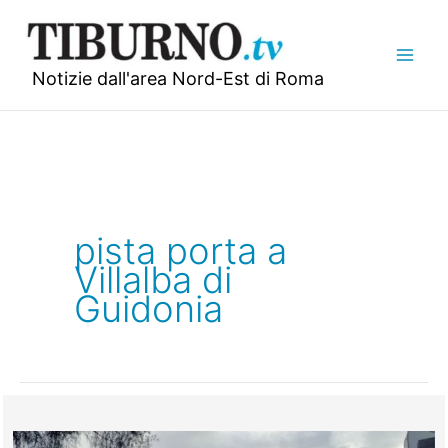
Vai
al
contenuto
Notizie dall'area Nord-Est di Roma
pista porta a
Villalba di
Guidonia