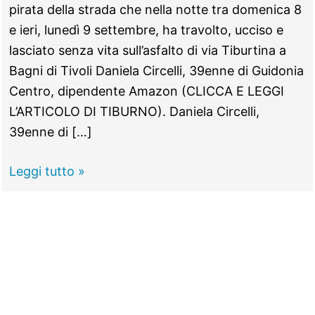
pirata della strada che nella notte tra domenica 8
e ieri, lunedì 9 settembre, ha travolto, ucciso e
lasciato senza vita sull’asfalto di via Tiburtina a
Bagni di Tivoli Daniela Circelli, 39enne di Guidonia
Centro, dipendente Amazon (CLICCA E LEGGI
L’ARTICOLO DI TIBURNO). Daniela Circelli,
39enne di […]
TIVOLI
Leggi tutto »
–
Travolta
e
uccisa
sulle
strisce,
si