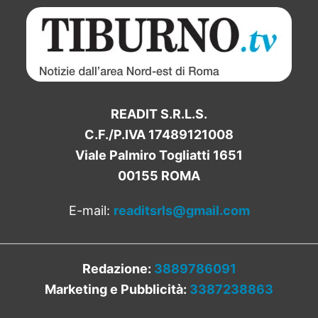
READIT S.R.L.S.
C.F./P.IVA 17489121008
Viale Palmiro Togliatti 1651
00155 ROMA
E-mail:
readitsrls@gmail.com
Redazione:
3889786091
Marketing e Pubblicità:
3387238863