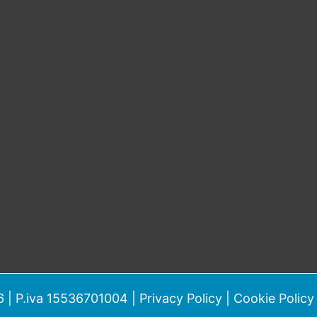
 | P.iva 15536701004 |
Privacy Policy
|
Cookie Policy