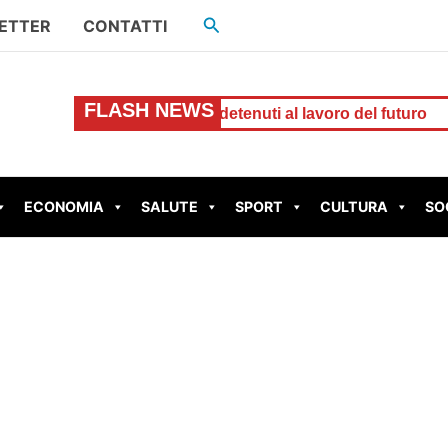
Cerca
ETTER
CONTATTI
FLASH NEWS
itale che forma i detenuti al lavoro del futuro
TIVOLI – E
ECONOMIA
SALUTE
SPORT
CULTURA
SO