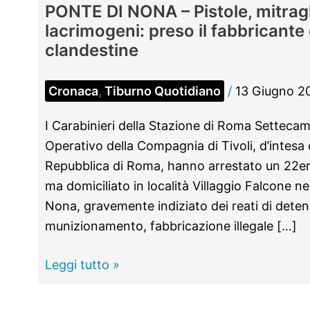
PONTE DI NONA – Pistole, mitragl
lacrimogeni: preso il fabbricante
clandestine
Cronaca
,
Tiburno Quotidiano
/
13 Giugno 2
I Carabinieri della Stazione di Roma Settecami
Operativo della Compagnia di Tivoli, d’intesa 
Repubblica di Roma, hanno arrestato un 22en
ma domiciliato in località Villaggio Falcone ne
Nona, gravemente indiziato dei reati di detenz
munizionamento, fabbricazione illegale […]
PONTE
Leggi tutto »
DI
NONA