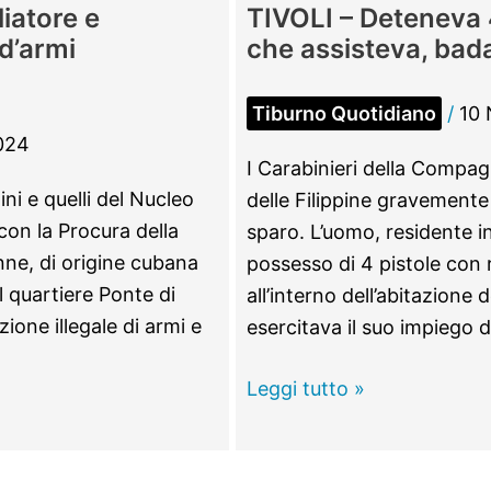
iatore e
TIVOLI – Deteneva 4
 d’armi
che assisteva, bada
Tiburno Quotidiano
/
10
024
I Carabinieri della Compag
ni e quelli del Nucleo
delle Filippine gravemente
con la Procura della
sparo. L’uomo, residente in 
ne, di origine cubana
possesso di 4 pistole con
l quartiere Ponte di
all’interno dell’abitazione 
ione illegale di armi e
esercitava il suo impiego d
TIVOLI
Leggi tutto »
–
Deteneva
4