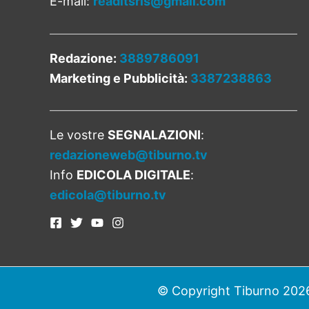
E-mail:
readitsrls@gmail.com
Redazione:
3889786091
Marketing e Pubblicità:
3387238863
Le vostre
SEGNALAZIONI
:
redazioneweb@tiburno.tv
Info
EDICOLA DIGITALE
:
edicola@tiburno.tv
© Copyright Tiburno 2026