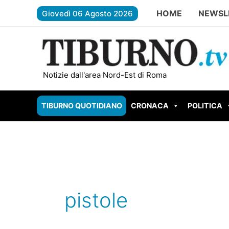
Vai
HOME
NEWSL
Giovedì 06 Agosto 2026
al
contenuto
ROMA – Rebibbia, inaugurata l’aula dig
Notizie dall'area Nord-Est di Roma
TIBURNO QUOTIDIANO
CRONACA
POLITICA
pistole