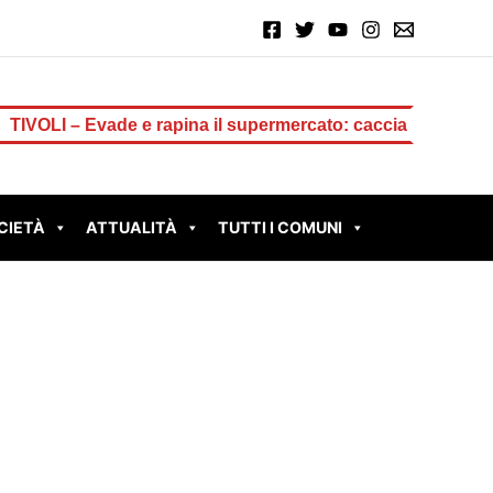
vade e rapina il supermercato: caccia alla ladra di uova di
CIETÀ
ATTUALITÀ
TUTTI I COMUNI