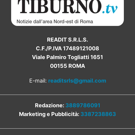
READIT S.R.L.S.
C.F./P.IVA 17489121008
Viale Palmiro Togliatti 1651
00155 ROMA
E-mail:
readitsrls@gmail.com
Redazione:
3889786091
Marketing e Pubblicità:
3387238863