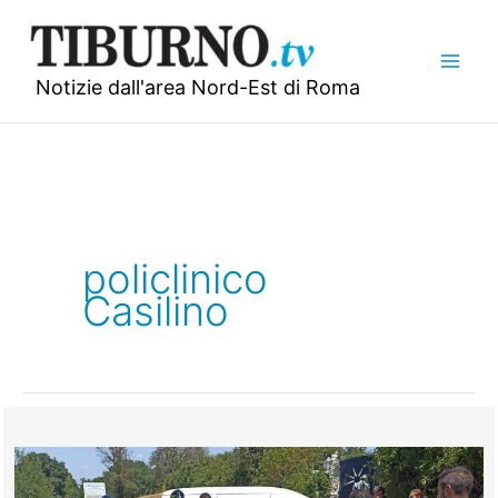
Vai
al
contenuto
Notizie dall'area Nord-Est di Roma
policlinico
Casilino