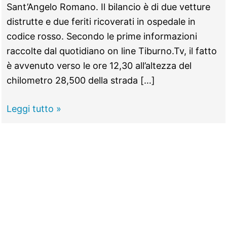
Sant’Angelo Romano. Il bilancio è di due vetture
distrutte e due feriti ricoverati in ospedale in
codice rosso. Secondo le prime informazioni
raccolte dal quotidiano on line Tiburno.Tv, il fatto
è avvenuto verso le ore 12,30 all’altezza del
chilometro 28,500 della strada […]
SANT’ANGELO
Leggi tutto »
ROMANO
–
Scontro
frontale
sulla
Palombarese,
due
feriti