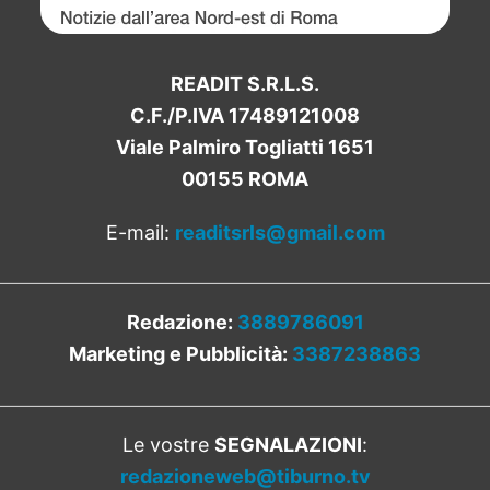
READIT S.R.L.S.
C.F./P.IVA 17489121008
Viale Palmiro Togliatti 1651
00155 ROMA
E-mail:
readitsrls@gmail.com
Redazione:
3889786091
Marketing e Pubblicità:
3387238863
Le vostre
SEGNALAZIONI
:
redazioneweb@tiburno.tv