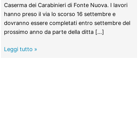
Caserma dei Carabinieri di Fonte Nuova. I lavori
hanno preso il via lo scorso 16 settembre e
dovranno essere completati entro settembre del
prossimo anno da parte della ditta […]
FONTE
Leggi tutto »
NUOVA
–
Posata
la
prima
pietra
della
nuova
caserma