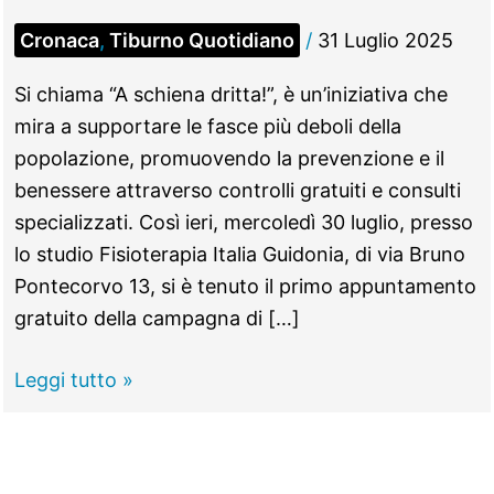
Cronaca
,
Tiburno Quotidiano
/
31 Luglio 2025
Si chiama “A schiena dritta!”, è un’iniziativa che
mira a supportare le fasce più deboli della
popolazione, promuovendo la prevenzione e il
benessere attraverso controlli gratuiti e consulti
specializzati. Così ieri, mercoledì 30 luglio, presso
lo studio Fisioterapia Italia Guidonia, di via Bruno
Pontecorvo 13, si è tenuto il primo appuntamento
gratuito della campagna di […]
GUIDONIA
Leggi tutto »
–
“A
schiena