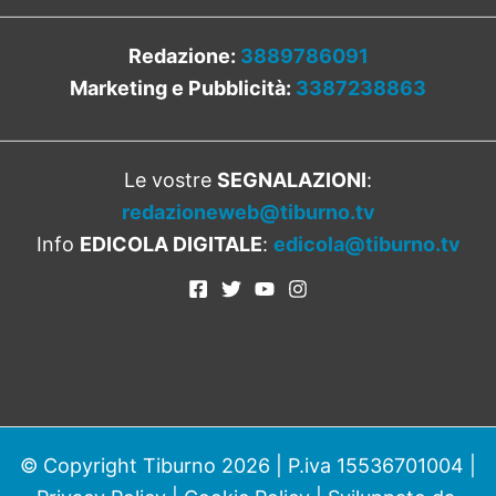
Redazione:
3889786091
Marketing e Pubblicità:
3387238863
Le vostre
SEGNALAZIONI
:
redazioneweb@tiburno.tv
Info
EDICOLA DIGITALE
:
edicola@tiburno.tv
© Copyright Tiburno 2026 | P.iva 15536701004 |