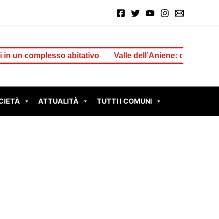
omplesso abitativo
Valle dell’Aniene: dalla Regione 1 mi
CIETÀ
ATTUALITÀ
TUTTI I COMUNI