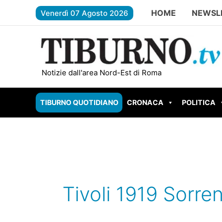
Vai
HOME
NEWSL
Venerdì 07 Agosto 2026
al
contenuto
ROMA – Carburante contaminato, sc
Notizie dall'area Nord-Est di Roma
TIBURNO QUOTIDIANO
CRONACA
POLITICA
Tivoli 1919 Sorre