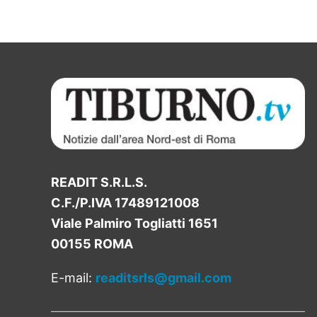
READIT S.R.L.S.
C.F./P.IVA 17489121008
Viale Palmiro Togliatti 1651
00155 ROMA
E-mail:
readitsrls@gmail.com