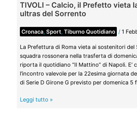
TIVOLI – Calcio, il Prefetto vieta l
ultras del Sorrento
Cronaca
,
Sport
,
Tiburno Quotidiano
/
1 Feb
La Prefettura di Roma vieta ai sostenitori del 
squadra rossonera nella trasferta di domenica
riporta il quotidiano “Il Mattino” di Napoli. E’
l’incontro valevole per la 22esima giornata d
di Serie D Girone G previsto per domenica 5 f
TIVOLI
Leggi tutto »
–
Calcio,
il
Prefetto