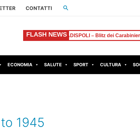
Cerca
ETTER
CONTATTI
FLASH NEWS
atta l’allarme
LADISPOLI – Blitz dei Carabinieri in un c
ECONOMIA
SALUTE
SPORT
CULTURA
SO
nto 1945