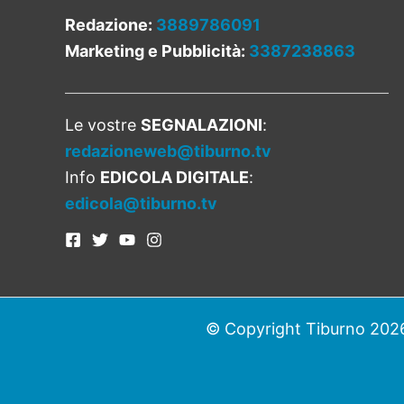
Redazione:
3889786091
Marketing e Pubblicità:
3387238863
Le vostre
SEGNALAZIONI
:
redazioneweb@tiburno.tv
Info
EDICOLA DIGITALE
:
edicola@tiburno.tv
© Copyright Tiburno 2026