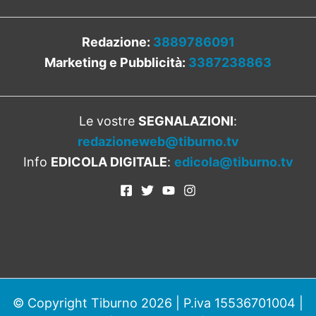
Redazione:
3889786091
Marketing e Pubblicità:
3387238863
Le vostre
SEGNALAZIONI
:
redazioneweb@tiburno.tv
Info
EDICOLA DIGITALE
:
edicola@tiburno.tv
© Copyright Tiburno 2026 | P.iva 15536701004 |