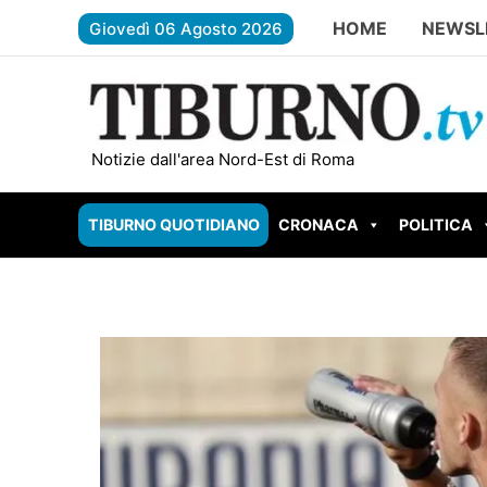
Vai
HOME
NEWSL
Giovedì 06 Agosto 2026
al
contenuto
ROMA – Aggredisce l’ex compagna sotto casa
Notizie dall'area Nord-Est di Roma
TIBURNO QUOTIDIANO
CRONACA
POLITICA