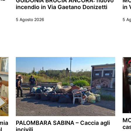
GUIDONIA BRUCIA ANCORA: nuovo
MO
incendio in Via Gaetano Donizetti
in 
5 Agosto 2026
5 A
MO
mia
PALOMBARA SABINA – Caccia agli
ca
l
incivili