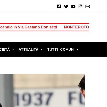
no Donizetti
MONTEROTONDO – Perdita d’acqua in Via d
CIETÀ
ATTUALITÀ
TUTTI I COMUNI