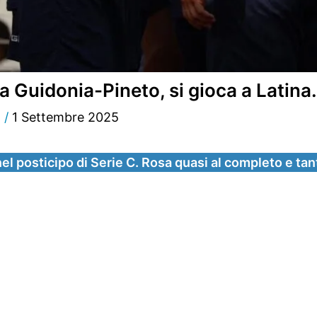
 Guidonia-Pineto, si gioca a Latina.
d
/
1 Settembre 2025
el posticipo di Serie C. Rosa quasi al completo e tant