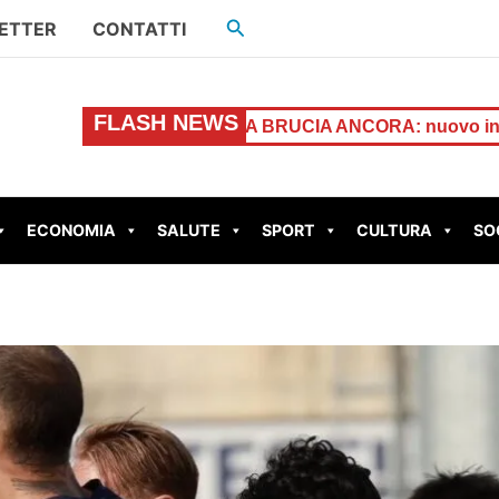
Cerca
ETTER
CONTATTI
FLASH NEWS
GUIDONIA BRUCIA ANCORA: nuovo incendio in Via Gaeta
ECONOMIA
SALUTE
SPORT
CULTURA
SO