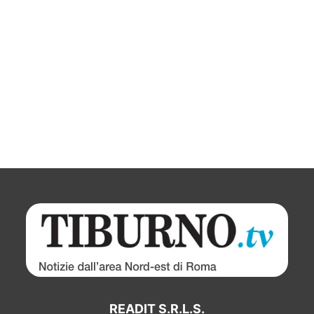
READIT S.R.L.S.