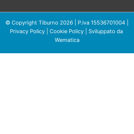
© Copyright Tiburno 2026 | P.iva 15536701004 |
Privacy Policy
|
Cookie Policy
| Sviluppato da
Wematica