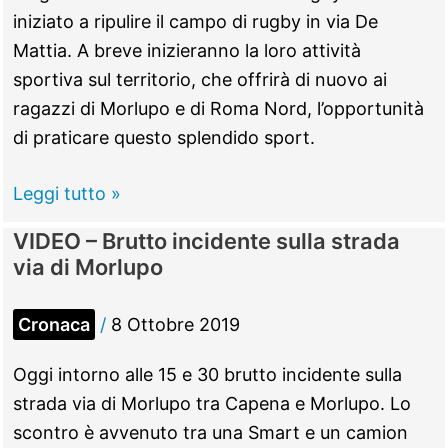
iniziato a ripulire il campo di rugby in via De
Mattia. A breve inizieranno la loro attività
sportiva sul territorio, che offrirà di nuovo ai
ragazzi di Morlupo e di Roma Nord, l’opportunità
di praticare questo splendido sport.
Morlupo
Leggi tutto »
–
VIDEO – Brutto incidente sulla strada
Insieme
via di Morlupo
per
ripulire
Cronaca
/
8 Ottobre 2019
il
Campo
Oggi intorno alle 15 e 30 brutto incidente sulla
da
strada via di Morlupo tra Capena e Morlupo. Lo
Rugby
scontro è avvenuto tra una Smart e un camion