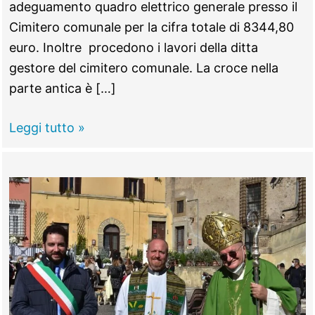
adeguamento quadro elettrico generale presso il
Cimitero comunale per la cifra totale di 8344,80
euro. Inoltre procedono i lavori della ditta
gestore del cimitero comunale. La croce nella
parte antica è […]
Morlupo
Leggi tutto »
–
Ripristino
funzionalità
luci
votive