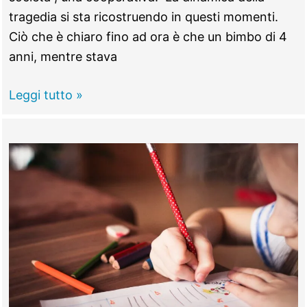
tragedia si sta ricostruendo in questi momenti.
Ciò che è chiaro fino ad ora è che un bimbo di 4
anni, mentre stava
Morlupo
Leggi tutto »
–
Muore
a
4
anni,
soffocato
da
un
palloncino