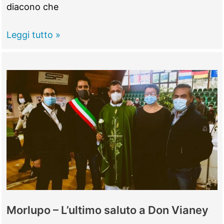
diacono che
Morlupo
Leggi tutto »
–
Si
insedia
il
nuovo
parroco
Don
Luigi
Romano
Morlupo – L’ultimo saluto a Don Vianey