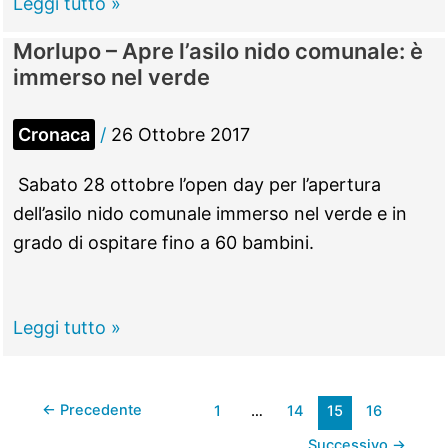
Uomo
Leggi tutto »
seminudo
Morlupo – Apre l’asilo nido comunale: è
rincorre
immerso nel verde
una
donna:
Cronaca
/
26 Ottobre 2017
terrore
a
Sabato 28 ottobre l’open day per l’apertura
Morlupo
dell’asilo nido comunale immerso nel verde e in
grado di ospitare fino a 60 bambini.
Morlupo
Leggi tutto »
–
Apre
←
Precedente
1
…
14
15
16
l’asilo
nido
Successivo
→