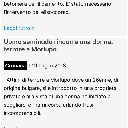
betoniera per il cemento. E’ stato necessario
l’intervento dell’elisoccorso.
VIDEO
Leggi tutto »
–
Uomo seminudo rincorre una donna:
Brutto
terrore a Morlupo
incidente
sulla
Cronaca
/
19 Luglio 2018
strada
via
Attimi di terrore a Morlupo dove un 26enne, di
di
origine bulgare, si è introdotto in una proprietà
Morlupo
privata e alla vista di una donna ha iniziato a
spogliarsi e l’ha rincorsa urlando frasi
incomprensibili.