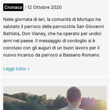
Cronaca
/
12 Ottobre 2020
Nella giornata di ieri, la comunità di Morlupo ha
salutato il parroco della parrocchia San Giovanni
Battista, Don Vianey, che ha operato per undici
anni nel paese. Il messaggio di cordoglio si è
concluso con gli auguri di un buon lavoro per il
nuovo incarico da parroco a Bassano Romano.
Morlupo
Leggi tutto »
–
L’ultimo
saluto
a
Don