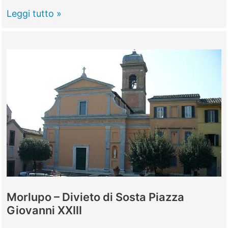
Morlupo
Leggi tutto »
–
proroga
centri
ricreativi
estivi
comunali
Morlupo – Divieto di Sosta Piazza
Giovanni XXIII