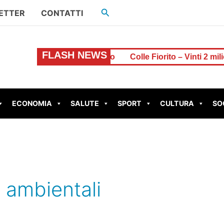
Cerca
ETTER
CONTATTI
FLASH NEWS
na lite per il denaro
Colle Fiorito – Vinti 2 milioni di eur
ECONOMIA
SALUTE
SPORT
CULTURA
SO
i ambientali