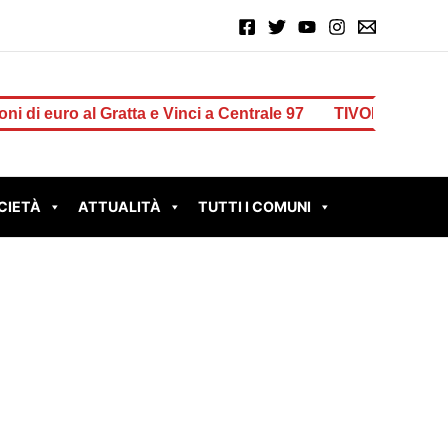
o al Gratta e Vinci a Centrale 97
TIVOLI – Muro pericolante 
CIETÀ
ATTUALITÀ
TUTTI I COMUNI