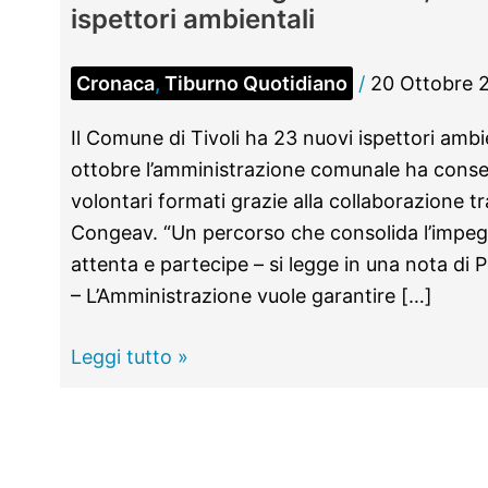
ispettori ambientali
Cronaca
,
Tiburno Quotidiano
/
20 Ottobre 
Il Comune di Tivoli ha 23 nuovi ispettori ambi
ottobre l’amministrazione comunale ha consegn
volontari formati grazie alla collaborazione 
Congeav. “Un percorso che consolida l’impeg
attenta e partecipe – si legge in una nota di
– L’Amministrazione vuole garantire […]
TIVOLI
Leggi tutto »
–
Lotta
agli
“zozzoni”,