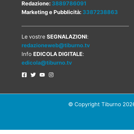
Redazione:
3889786091
Marketing e Pubblicità:
3387238863
Le vostre
SEGNALAZIONI
:
redazioneweb@tiburno.tv
Info
EDICOLA DIGITALE
:
edicola@tiburno.tv
© Copyright Tiburno 2026