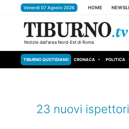
Vai
HOME
NEWSL
Venerdì 07 Agosto 2026
al
contenuto
FREGENE – Accoltella il padre dopo u
Notizie dall'area Nord-Est di Roma
TIBURNO QUOTIDIANO
CRONACA
POLITICA
23 nuovi ispettor