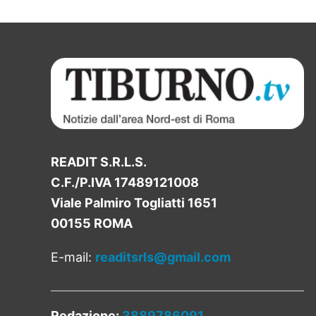
READIT S.R.L.S.
C.F./P.IVA 17489121008
Viale Palmiro Togliatti 1651
00155 ROMA
E-mail:
readitsrls@gmail.com
Redazione:
3889786091