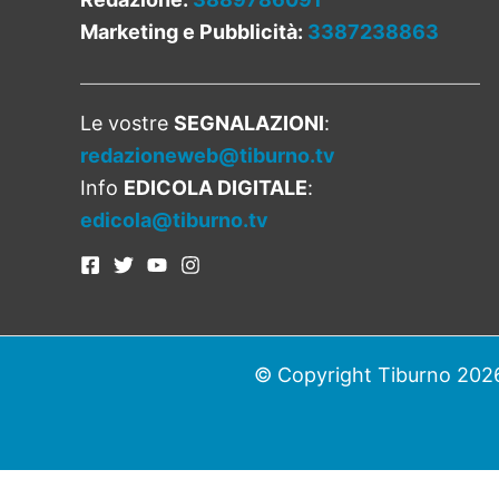
Marketing e Pubblicità:
3387238863
Le vostre
SEGNALAZIONI
:
redazioneweb@tiburno.tv
Info
EDICOLA DIGITALE
:
edicola@tiburno.tv
© Copyright Tiburno 2026