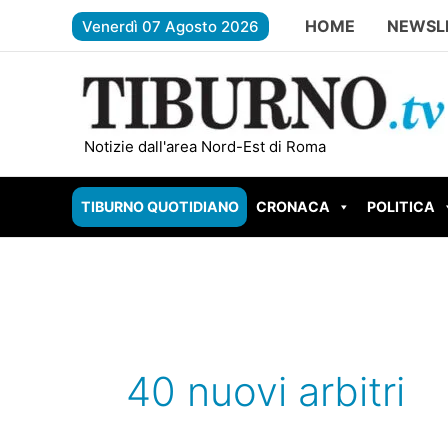
Vai
HOME
NEWSL
Venerdì 07 Agosto 2026
al
contenuto
ROMA – Carburante contaminato, s
Notizie dall'area Nord-Est di Roma
TIBURNO QUOTIDIANO
CRONACA
POLITICA
40 nuovi arbitri