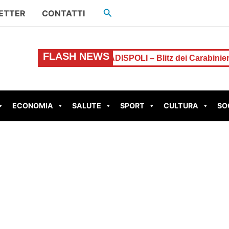
Cerca
ETTER
CONTATTI
FLASH NEWS
catta l’allarme
LADISPOLI – Blitz dei Carabinieri in un
ECONOMIA
SALUTE
SPORT
CULTURA
SO