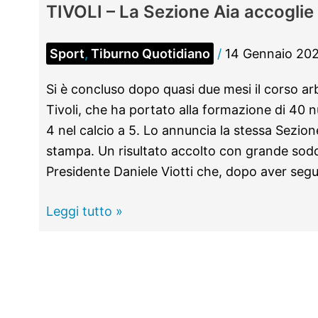
TIVOLI – La Sezione Aia accoglie 
Sport
,
Tiburno Quotidiano
/
14 Gennaio 20
Si è concluso dopo quasi due mesi il corso arb
Tivoli, che ha portato alla formazione di 40 nu
4 nel calcio a 5. Lo annuncia la stessa Sezio
stampa. Un risultato accolto con grande sodd
Presidente Daniele Viotti che, dopo aver seg
TIVOLI
Leggi tutto »
–
La
Sezione
Aia
accoglie