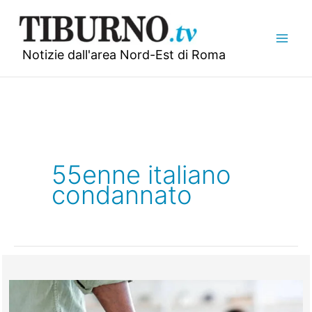
Vai
al
contenuto
Notizie dall'area Nord-Est di Roma
55enne italiano
condannato