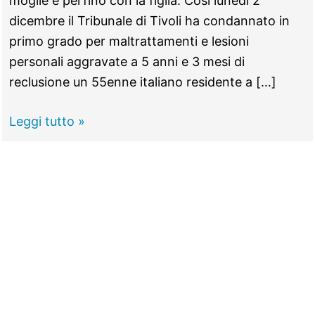
moglie e perfino con la figlia. Così lunedì 2
dicembre il Tribunale di Tivoli ha condannato in
primo grado per maltrattamenti e lesioni
personali aggravate a 5 anni e 3 mesi di
reclusione un 55enne italiano residente a […]
MARCELLINA
Leggi tutto »
–
Maltratta
la
moglie
e
rompe
il
naso
alla