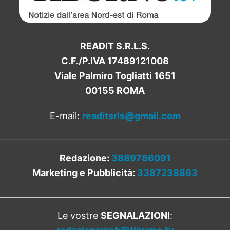
READIT S.R.L.S.
C.F./P.IVA 17489121008
Viale Palmiro Togliatti 1651
00155 ROMA
E-mail:
readitsrls@gmail.com
Redazione:
3889786091
Marketing e Pubblicità:
3387238863
Le vostre
SEGNALAZIONI
: