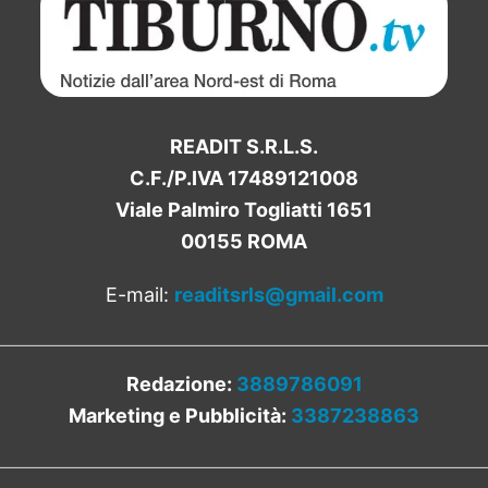
READIT S.R.L.S.
C.F./P.IVA 17489121008
Viale Palmiro Togliatti 1651
00155 ROMA
E-mail:
readitsrls@gmail.com
Redazione:
3889786091
Marketing e Pubblicità:
3387238863