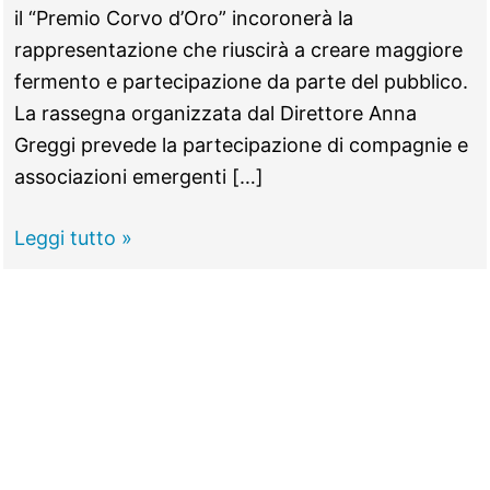
il “Premio Corvo d’Oro” incoronerà la
rappresentazione che riuscirà a creare maggiore
fermento e partecipazione da parte del pubblico.
La rassegna organizzata dal Direttore Anna
Greggi prevede la partecipazione di compagnie e
associazioni emergenti […]
GUIDONIA
Leggi tutto »
–
Teatro,
attori
alla
conquista
del
“Premio