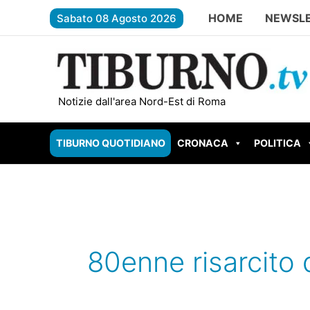
Vai
HOME
NEWSL
Sabato 08 Agosto 2026
al
contenuto
TIVOLI – Parco Begozzi da un milion
Notizie dall'area Nord-Est di Roma
TIBURNO QUOTIDIANO
CRONACA
POLITICA
80enne risarcito