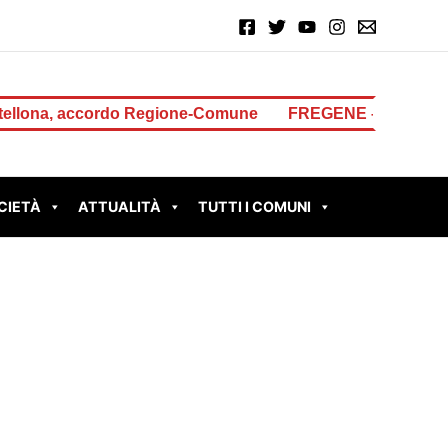
, accordo Regione-Comune
FREGENE – Accoltella il padre 
CIETÀ
ATTUALITÀ
TUTTI I COMUNI