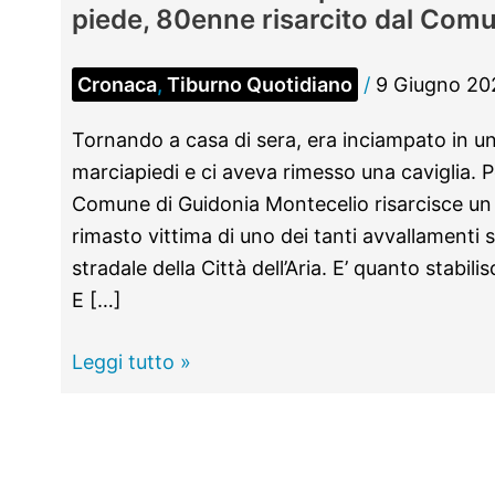
piede, 80enne risarcito dal Com
Cronaca
,
Tiburno Quotidiano
/
9 Giugno 20
Tornando a casa di sera, era inciampato in un
marciapiedi e ci aveva rimesso una caviglia. P
Comune di Guidonia Montecelio risarcisce un 
rimasto vittima di uno dei tanti avvallamenti 
stradale della Città dell’Aria. E’ quanto stabi
E […]
GUIDONIA -
Leggi tutto »
Inciampa
in
una
buca