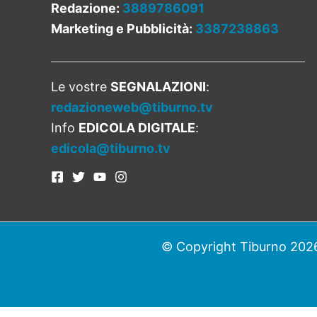
Redazione:
3889786091
Marketing e Pubblicità:
3387238863
Le vostre
SEGNALAZIONI
:
redazioneweb@tiburno.tv
Info
EDICOLA DIGITALE
:
edicola@tiburno.tv
© Copyright Tiburno 2026