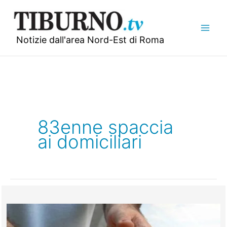
Vai
al
contenuto
Notizie dall'area Nord-Est di Roma
83enne spaccia
ai domiciliari