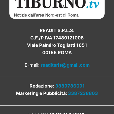
READIT S.R.L.S.
C.F./P.IVA 17489121008
Viale Palmiro Togliatti 1651
00155 ROMA
E-mail:
readitsrls@gmail.com
Redazione:
3889786091
Marketing e Pubblicità:
3387238863