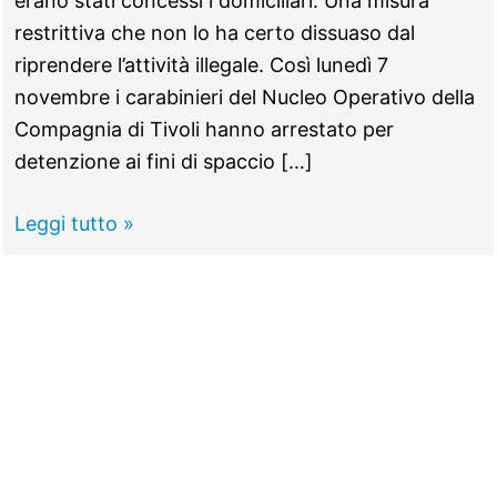
erano stati concessi i domiciliari. Una misura
restrittiva che non lo ha certo dissuaso dal
riprendere l’attività illegale. Così lunedì 7
novembre i carabinieri del Nucleo Operativo della
Compagnia di Tivoli hanno arrestato per
detenzione ai fini di spaccio […]
GUIDONIA
Leggi tutto »
–
Spaccio
di
droga,
il
ritorno
di
“Nonno