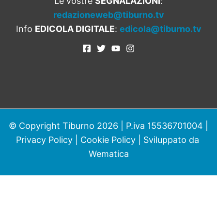
Le vostre
SEGNALAZIONI
:
redazioneweb@tiburno.tv
Info
EDICOLA DIGITALE
:
edicola@tiburno.tv
© Copyright Tiburno 2026 | P.iva 15536701004 |
Privacy Policy
|
Cookie Policy
| Sviluppato da
Wematica