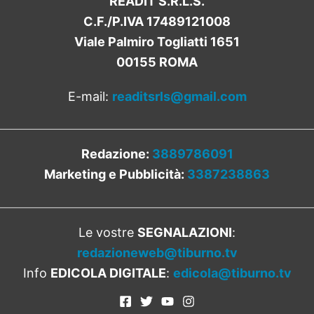
READIT S.R.L.S.
C.F./P.IVA 17489121008
Viale Palmiro Togliatti 1651
00155 ROMA
E-mail:
readitsrls@gmail.com
Redazione:
3889786091
Marketing e Pubblicità:
3387238863
Le vostre
SEGNALAZIONI
:
redazioneweb@tiburno.tv
Info
EDICOLA DIGITALE
:
edicola@tiburno.tv