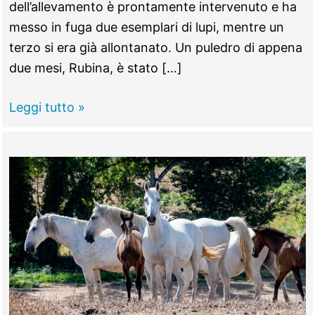
dell’allevamento è prontamente intervenuto e ha
messo in fuga due esemplari di lupi, mentre un
terzo si era già allontanato. Un puledro di appena
due mesi, Rubina, è stato […]
MONTELIBRETTI
Leggi tutto »
–
Quattro
puledri
Lipizzani
sbranati
dai
lupi