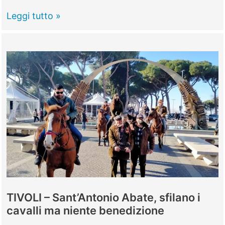
I
Leggi tutto »
cavalli
Lipizzani
di
Montelibretti
patrimonio
Unesco
TIVOLI – Sant’Antonio Abate, sfilano i
cavalli ma niente benedizione