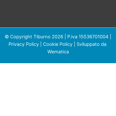
© Copyright Tiburno 2026 | P.iva 15536701004 |
Privacy Policy
|
Cookie Policy
| Sviluppato da
Wematica