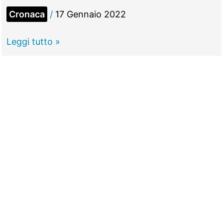
Cronaca
/
17 Gennaio 2022
TIVOLI
Leggi tutto »
–
Sant’Antonio
Abate,
sfilano
i
cavalli
ma
niente
benedizione