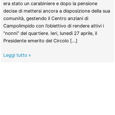
era stato un carabiniere e dopo la pensione
decise di mettersi ancora a disposizione della sua
comunità, gestendo il Centro anziani di
Campolimpido con l’obiettivo di rendere attivi i
“nonni” del quartiere. Ieri, lunedì 27 aprile, il
Presidente emerito del Circolo […]
TIVOLI
Leggi tutto »
–
Addio
Renzo
Ortenzi,
col
teatro
e
la