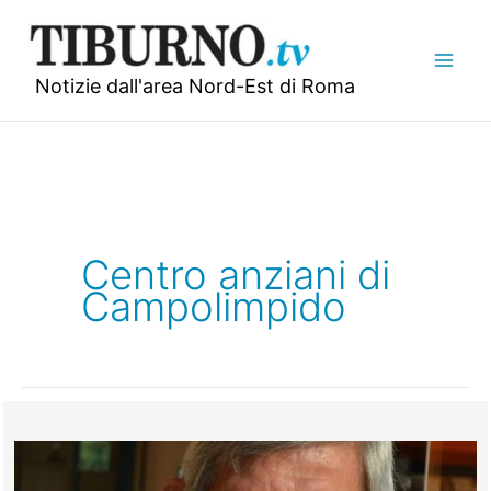
Vai
al
contenuto
Notizie dall'area Nord-Est di Roma
Centro anziani di
Campolimpido