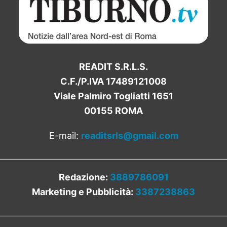
READIT S.R.L.S.
C.F./P.IVA 17489121008
Viale Palmiro Togliatti 1651
00155 ROMA
E-mail:
readitsrls@gmail.com
Redazione:
3889786091
Marketing e Pubblicità:
3387238863