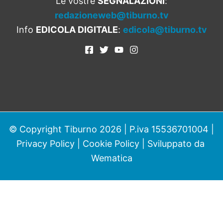
Le vostre
SEGNALAZIONI
:
redazioneweb@tiburno.tv
Info
EDICOLA DIGITALE
:
edicola@tiburno.tv
© Copyright Tiburno 2026 | P.iva 15536701004 |
Privacy Policy
|
Cookie Policy
| Sviluppato da
Wematica