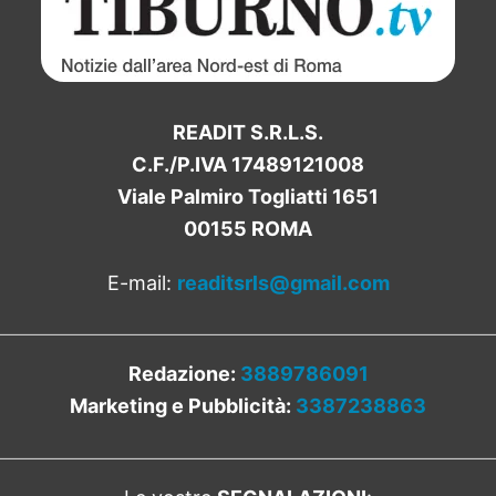
READIT S.R.L.S.
C.F./P.IVA 17489121008
Viale Palmiro Togliatti 1651
00155 ROMA
E-mail:
readitsrls@gmail.com
Redazione:
3889786091
Marketing e Pubblicità:
3387238863