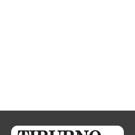
“Lazio
Food
Stories”