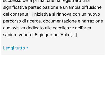
successo della prima, che ha registrato una
significativa partecipazione e un’ampia diffusione
dei contenuti, l’iniziativa si rinnova con un nuovo
percorso di ricerca, documentazione e narrazione
audiovisiva dedicato alle eccellenze dell’area
sabina. Venerdì 5 giugno nell’Aula […]
PALOMBARA
Leggi tutto »
SABINA
–
Vino,
Olio
e
Cerase
protagonisti
di