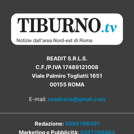
READIT S.R.L.S.
C.F./P.IVA 17489121008
Viale Palmiro Togliatti 1651
00155 ROMA
E-mail:
readitsrls@gmail.com
Redazione:
3889786091
Marketing e Pubblicità:
3387238863