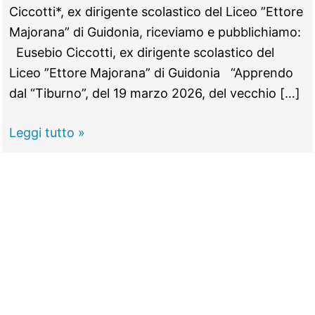
Ciccotti*, ex dirigente scolastico del Liceo ”Ettore
Majorana” di Guidonia, riceviamo e pubblichiamo:
Eusebio Ciccotti, ex dirigente scolastico del
Liceo ”Ettore Majorana” di Guidonia “Apprendo
dal “Tiburno”, del 19 marzo 2026, del vecchio […]
GUIDONIA
Leggi tutto »
–
I
topi
“pianisti”
al
Liceo
Musicale:
parla