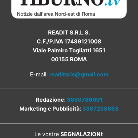
READIT S.R.L.S.
C.F./P.IVA 17489121008
Viale Palmiro Togliatti 1651
00155 ROMA
E-mail:
readitsrls@gmail.com
Redazione:
3889786091
Marketing e Pubblicità:
3387238863
Le vostre
SEGNALAZIONI
: