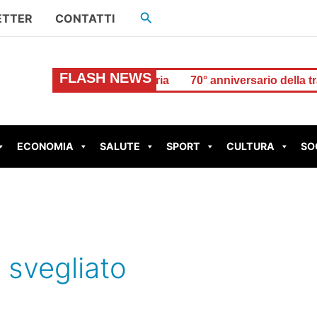
Cerca
ETTER
CONTATTI
FLASH NEWS
ne a Subiaco in pediatria
70° anniversario della tragedia d
ECONOMIA
SALUTE
SPORT
CULTURA
SO
è svegliato