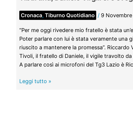
Cronaca
,
Tiburno Quotidiano
/
9 Novembre
“Per me oggi rivedere mio fratello è stata un
Poter parlare con lui è stata veramente una 
riuscito a mantenere la promessa”. Riccardo Vir
Tivoli, il fratello di Daniele, il vigile travolto
A parlare così ai microfoni del Tg3 Lazio è Ric
TIVOLI -
Leggi tutto »
Vigile
travolto
da
un
ubriaco
sulla