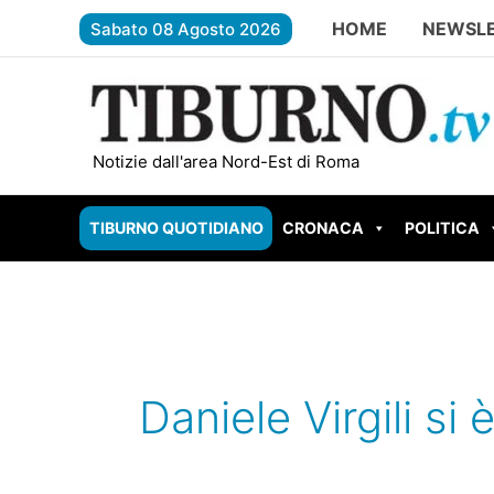
Vai
HOME
NEWSL
Sabato 08 Agosto 2026
al
contenuto
TIVOLI – Due scout feriti dal fulmi
Notizie dall'area Nord-Est di Roma
TIBURNO QUOTIDIANO
CRONACA
POLITICA
Daniele Virgili si 