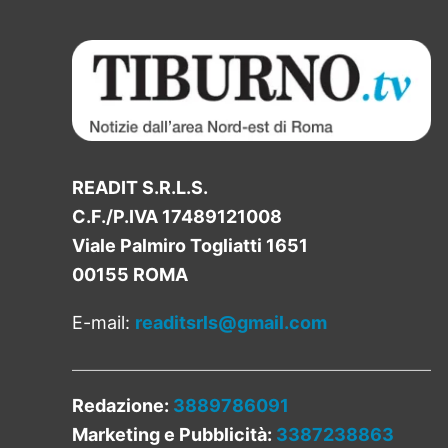
READIT S.R.L.S.
C.F./P.IVA 17489121008
Viale Palmiro Togliatti 1651
00155 ROMA
E-mail:
readitsrls@gmail.com
Redazione:
3889786091
Marketing e Pubblicità:
3387238863