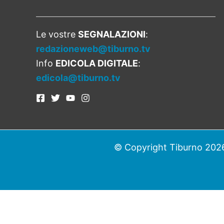
Le vostre
SEGNALAZIONI
:
redazioneweb@tiburno.tv
Info
EDICOLA DIGITALE
:
edicola@tiburno.tv
© Copyright Tiburno 2026