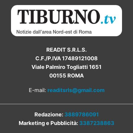
READIT S.R.L.S.
C.F./P.IVA 17489121008
Viale Palmiro Togliatti 1651
00155 ROMA
E-mail:
readitsrls@gmail.com
Redazione:
3889786091
Marketing e Pubblicità:
3387238863