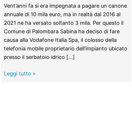
Vent’anni fa si era impegnata a pagare un canone
annuale di 10 mila euro, ma in realtà dal 2016 al
2021 ne ha versato soltanto 3 mila. Per questo il
Comune di Palombara Sabina ha deciso di fare
causa alla Vodafone Italia Spa, il colosso della
telefonia mobile proprietario dell’impianto ubicato
presso il serbatoio idrico […]
PALOMBARA
Leggi tutto »
SABINA
–
Non
paga
l’affitto,
il