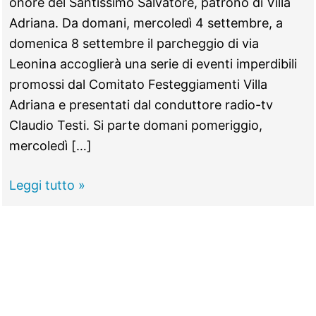
onore del Santissimo Salvatore, patrono di Villa
Adriana. Da domani, mercoledì 4 settembre, a
domenica 8 settembre il parcheggio di via
Leonina accoglierà una serie di eventi imperdibili
promossi dal Comitato Festeggiamenti Villa
Adriana e presentati dal conduttore radio-tv
Claudio Testi. Si parte domani pomeriggio,
mercoledì […]
TIVOLI
Leggi tutto »
–
Villa
Adriana
in
festa
con