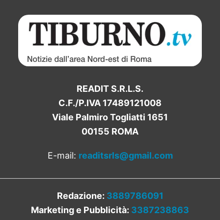
READIT S.R.L.S.
C.F./P.IVA 17489121008
Viale Palmiro Togliatti 1651
00155 ROMA
E-mail:
readitsrls@gmail.com
Redazione:
3889786091
Marketing e Pubblicità:
3387238863