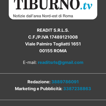
READIT S.R.L.S.
C.F./P.IVA 17489121008
Viale Palmiro Togliatti 1651
00155 ROMA
E-mail:
readitsrls@gmail.com
Redazione:
3889786091
Marketing e Pubblicità:
3387238863