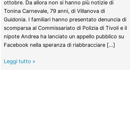
ottobre. Da allora non si hanno più notizie di
Tonina Carnevale, 79 anni, di Villanova di
Guidonia. I familiari hanno presentato denuncia di
scomparsa al Commissariato di Polizia di Tivoli e il
nipote Andrea ha lanciato un appello pubblico su
Facebook nella speranza di riabbracciare […]
GUIDONIA
Leggi tutto »
–
Anziana
scomparsa,
chi
l’ha
vista?