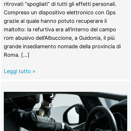
ritrovati “spogliati” di tutti gli effetti personali.
Compreso un dispositivo elettronico con Gps
grazie al quale hanno potuto recuperare il
maltolto: la refurtiva era all’interno del campo
rom abusivo dell’Albuccione, a Guidonia, il più
grande insediamento nomade della provincia di
Roma. […]
GUIDONIA
Leggi tutto »
–
Derubati
al
Colosseo,
i
turisti
rintracciano