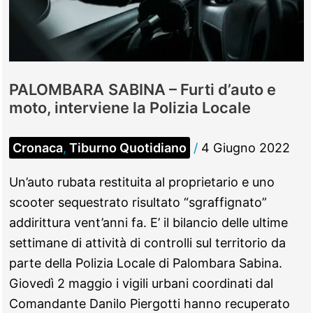
la
refurtiva
al
campo
PALOMBARA SABINA – Furti d’auto e
rom
moto, interviene la Polizia Locale
Cronaca
,
Tiburno Quotidiano
/
4 Giugno 2022
Un’auto rubata restituita al proprietario e uno
scooter sequestrato risultato “sgraffignato”
addirittura vent’anni fa. E’ il bilancio delle ultime
settimane di attività di controlli sul territorio da
parte della Polizia Locale di Palombara Sabina.
Giovedì 2 maggio i vigili urbani coordinati dal
Comandante Danilo Piergotti hanno recuperato