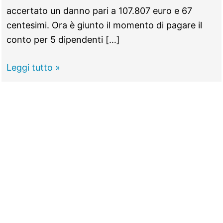
accertato un danno pari a 107.807 euro e 67
centesimi. Ora è giunto il momento di pagare il
conto per 5 dipendenti […]
GUIDONIA
Leggi tutto »
–
Ruba
gasolio
ai
mezzi
dell’Ama:
dipendente
infedele
condannato