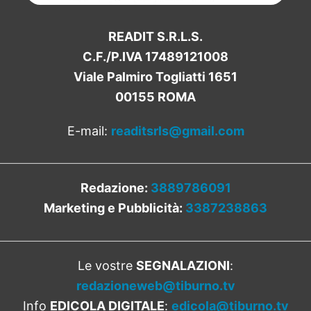
READIT S.R.L.S.
C.F./P.IVA 17489121008
Viale Palmiro Togliatti 1651
00155 ROMA
E-mail:
readitsrls@gmail.com
Redazione:
3889786091
Marketing e Pubblicità:
3387238863
Le vostre
SEGNALAZIONI
:
redazioneweb@tiburno.tv
Info
EDICOLA DIGITALE
:
edicola@tiburno.tv