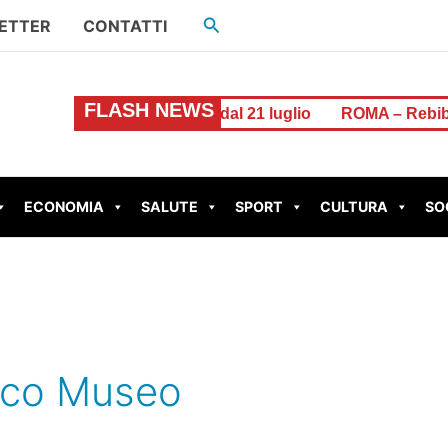
Cerca
ETTER
CONTATTI
FLASH NEWS
lefono e internet dal 21 luglio
ROMA – Rebibbia, inaugur
ECONOMIA
SALUTE
SPORT
CULTURA
SO
fico Museo