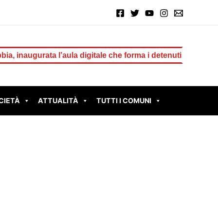
ata l’aula digitale che forma i detenuti al lavoro del futuro
CIETÀ
ATTUALITÀ
TUTTI I COMUNI