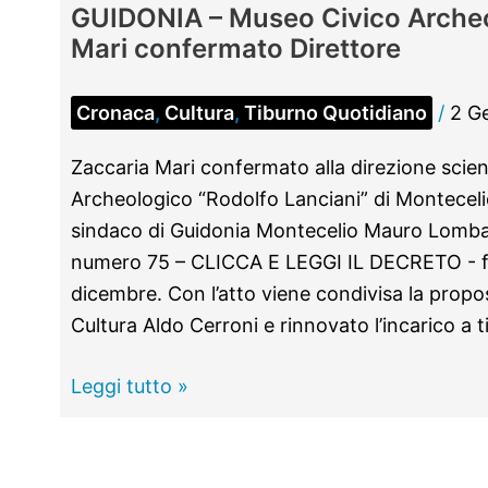
GUIDONIA – Museo Civico Archeo
Mari confermato Direttore
Cronaca
,
Cultura
,
Tiburno Quotidiano
/
2 G
Zaccaria Mari confermato alla direzione scien
Archeologico “Rodolfo Lanciani” di Montecelio
sindaco di Guidonia Montecelio Mauro Lomba
numero 75 – CLICCA E LEGGI IL DECRETO - f
dicembre. Con l’atto viene condivisa la propos
Cultura Aldo Cerroni e rinnovato l’incarico a t
GUIDONIA
Leggi tutto »
–
Museo
Civico