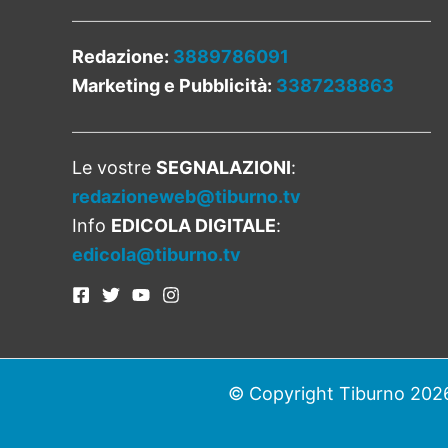
Redazione:
3889786091
Marketing e Pubblicità:
3387238863
Le vostre
SEGNALAZIONI
:
redazioneweb@tiburno.tv
Info
EDICOLA DIGITALE
:
edicola@tiburno.tv
© Copyright Tiburno 2026