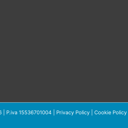
 | P.iva 15536701004 |
Privacy Policy
|
Cookie Policy