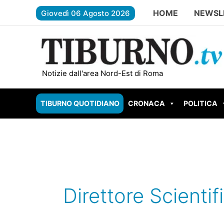
Vai
HOME
NEWSL
Giovedì 06 Agosto 2026
al
contenuto
FONTE NUOVA – Santa Lucia senza te
Notizie dall'area Nord-Est di Roma
TIBURNO QUOTIDIANO
CRONACA
POLITICA
Direttore Scienti