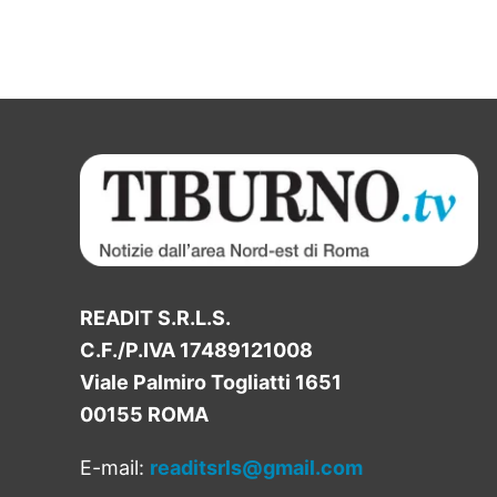
READIT S.R.L.S.
C.F./P.IVA 17489121008
Viale Palmiro Togliatti 1651
00155 ROMA
E-mail:
readitsrls@gmail.com