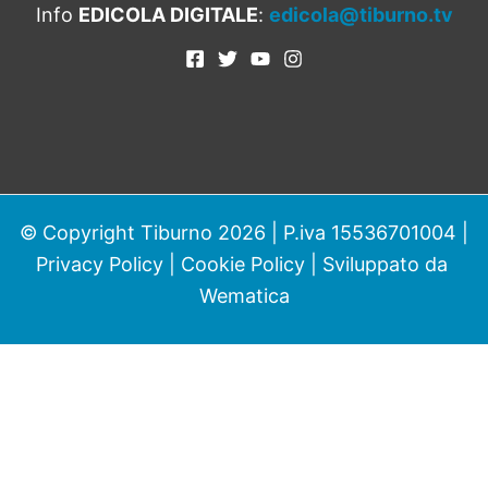
Info
EDICOLA DIGITALE
:
edicola@tiburno.tv
© Copyright Tiburno 2026 | P.iva 15536701004 |
Privacy Policy
|
Cookie Policy
| Sviluppato da
Wematica