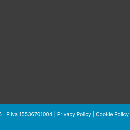
 | P.iva 15536701004 |
Privacy Policy
|
Cookie Policy