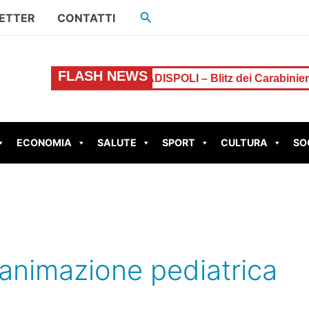
Cerca
ETTER
CONTATTI
FLASH NEWS
tta l’allarme
LADISPOLI – Blitz dei Carabinieri in un c
ECONOMIA
SALUTE
SPORT
CULTURA
SO
ianimazione pediatrica