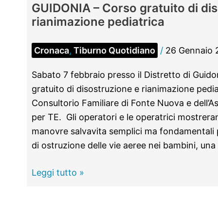
GUIDONIA – Corso gratuito di di
rianimazione pediatrica
Cronaca
,
Tiburno Quotidiano
/
26 Gennaio 
Sabato 7 febbraio presso il Distretto di Guidon
gratuito di disostruzione e rianimazione pedi
Consultorio Familiare di Fonte Nuova e dell’A
per TE. Gli operatori e le operatrici mostrera
manovre salvavita semplici ma fondamentali p
di ostruzione delle vie aeree nei bambini, una
GUIDONIA
Leggi tutto »
–
Corso
gratuito