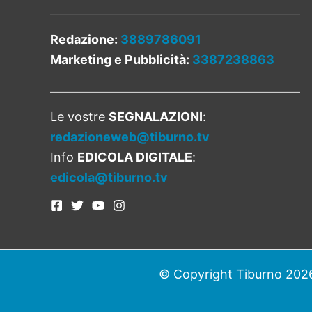
Redazione:
3889786091
Marketing e Pubblicità:
3387238863
Le vostre
SEGNALAZIONI
:
redazioneweb@tiburno.tv
Info
EDICOLA DIGITALE
:
edicola@tiburno.tv
© Copyright Tiburno 2026