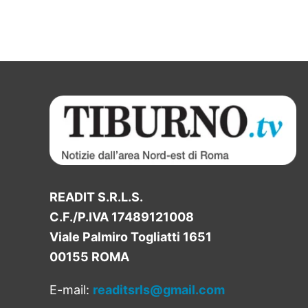
READIT S.R.L.S.
C.F./P.IVA 17489121008
Viale Palmiro Togliatti 1651
00155 ROMA
E-mail:
readitsrls@gmail.com