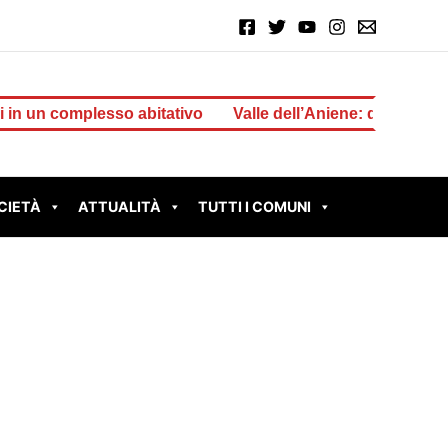
omplesso abitativo
Valle dell’Aniene: dalla Regione 1 mil
CIETÀ
ATTUALITÀ
TUTTI I COMUNI