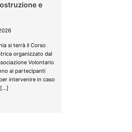
sostruzione e
2026
ia si terrà il Corso
atrica organizzato dal
ssociazione Volontario
nno ai partecipanti
er intervenire in caso
 […]