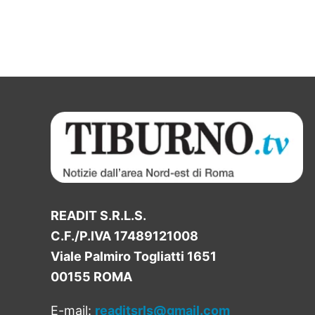
READIT S.R.L.S.
C.F./P.IVA 17489121008
Viale Palmiro Togliatti 1651
00155 ROMA
E-mail:
readitsrls@gmail.com