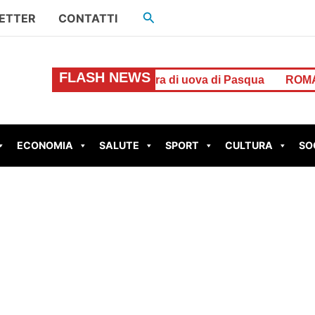
Cerca
ETTER
CONTATTI
FLASH NEWS
rcato: caccia alla ladra di uova di Pasqua
ROMA – Aggre
ECONOMIA
SALUTE
SPORT
CULTURA
SO