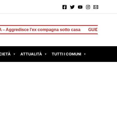
disce l’ex compagna sotto casa
GUIDONIA BRUCIA ANCO
CIETÀ
ATTUALITÀ
TUTTI I COMUNI