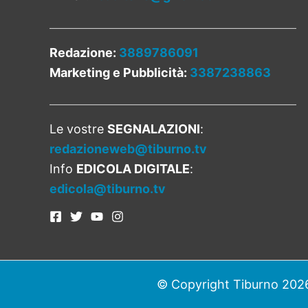
Redazione:
3889786091
Marketing e Pubblicità:
3387238863
Le vostre
SEGNALAZIONI
:
redazioneweb@tiburno.tv
Info
EDICOLA DIGITALE
:
edicola@tiburno.tv
© Copyright Tiburno 2026