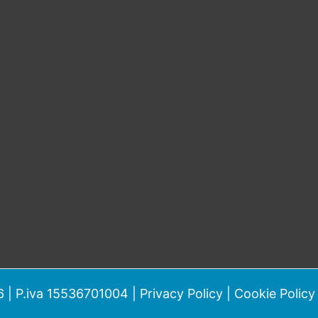
 | P.iva 15536701004 |
Privacy Policy
|
Cookie Policy