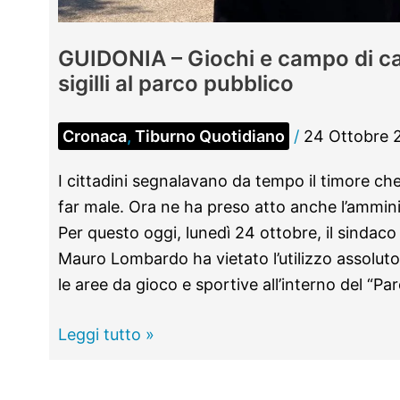
GUIDONIA – Giochi e campo di cal
sigilli al parco pubblico
Cronaca
,
Tiburno Quotidiano
/
24 Ottobre 
I cittadini segnalavano da tempo il timore che 
far male. Ora ne ha preso atto anche l’ammin
Per questo oggi, lunedì 24 ottobre, il sindac
Mauro Lombardo ha vietato l’utilizzo assoluto
le aree da gioco e sportive all’interno del “Pa
GUIDONIA
Leggi tutto »
–
Giochi