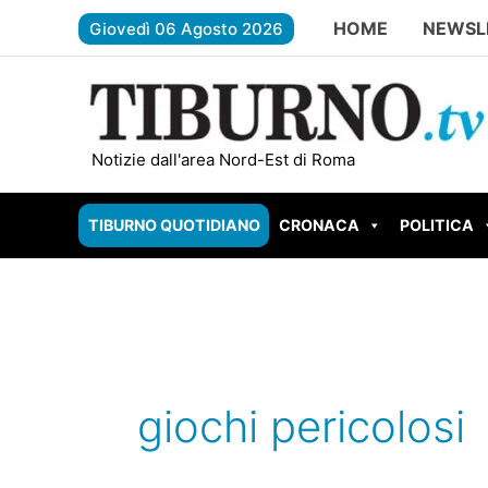
Vai
HOME
NEWSL
Giovedì 06 Agosto 2026
al
contenuto
TIVOLI – Evade e rapina il superme
Notizie dall'area Nord-Est di Roma
TIBURNO QUOTIDIANO
CRONACA
POLITICA
giochi pericolosi