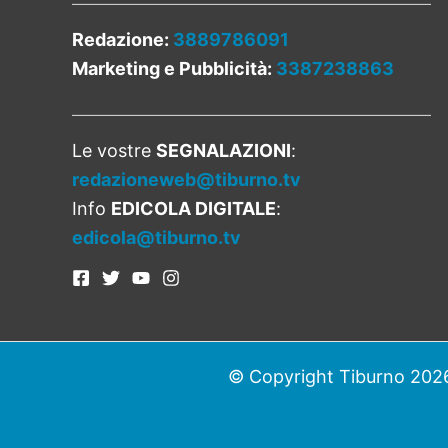
Redazione:
3889786091
Marketing e Pubblicità:
3387238863
Le vostre
SEGNALAZIONI
:
redazioneweb@tiburno.tv
Info
EDICOLA DIGITALE
:
edicola@tiburno.tv
© Copyright Tiburno 2026