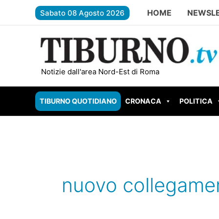
Vai
HOME
NEWSL
Sabato 08 Agosto 2026
al
contenuto
TIVOLI – Due scout feriti dal fulmin
Notizie dall'area Nord-Est di Roma
TIBURNO QUOTIDIANO
CRONACA
POLITICA
nuovo collegamen