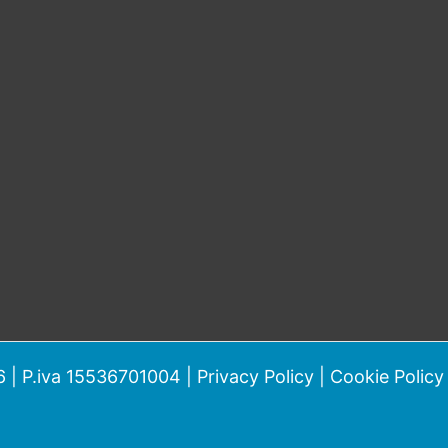
 | P.iva 15536701004 |
Privacy Policy
|
Cookie Policy