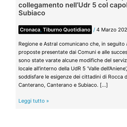
collegamento nell’Udr 5 col capol
Subiaco
Cronaca
,
Tiburno Quotidiano
/
4 Marzo 20
Regione e Astral comunicano che, in seguito al
proposte presentate dai Comuni e alle successi
sono state varate alcune modifiche del serviz
locale all’interno della UdR 5 ‘Valle dell’Aniene’
soddisfare le esigenze dei cittadini di Rocca
Canterano, Canterano e Subiaco. […]
VALLE
Leggi tutto »
DELL’ANIENE
–
Trasporti,