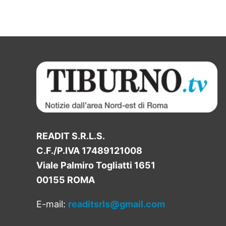
READIT S.R.L.S.
C.F./P.IVA 17489121008
Viale Palmiro Togliatti 1651
00155 ROMA
E-mail:
readitsrls@gmail.com