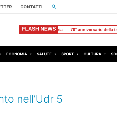
Cerca
ETTER
CONTATTI
FLASH NEWS
e a Subiaco in pediatria
70° anniversario della tragedia d
ECONOMIA
SALUTE
SPORT
CULTURA
SO
to nell’Udr 5