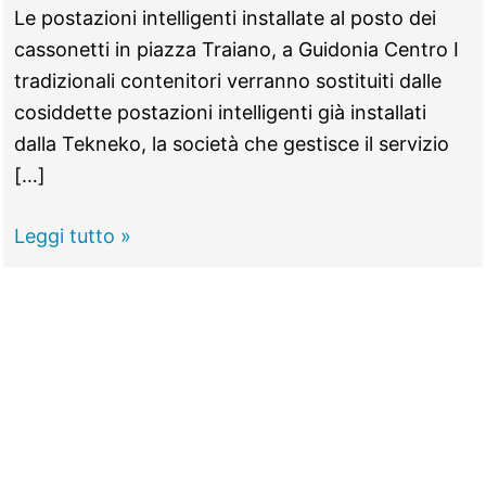
Le postazioni intelligenti installate al posto dei
cassonetti in piazza Traiano, a Guidonia Centro I
tradizionali contenitori verranno sostituiti dalle
cosiddette postazioni intelligenti già installati
dalla Tekneko, la società che gestisce il servizio
[…]
GUIDONIA -
Leggi tutto »
Rifiuti,
addio
cassonetti:
arrivano
le
postazioni
intelligenti