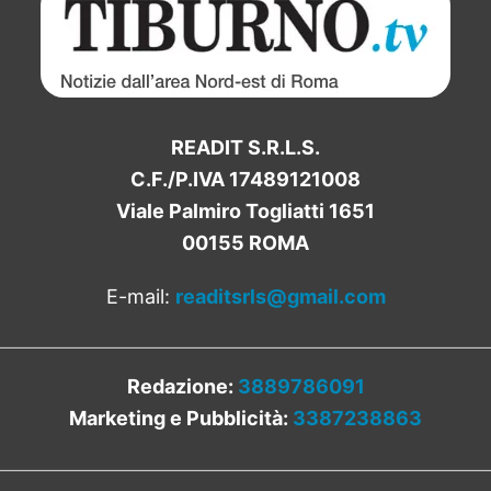
READIT S.R.L.S.
C.F./P.IVA 17489121008
Viale Palmiro Togliatti 1651
00155 ROMA
E-mail:
readitsrls@gmail.com
Redazione:
3889786091
Marketing e Pubblicità:
3387238863