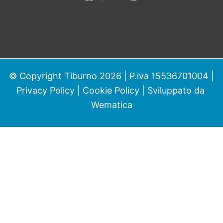
© Copyright Tiburno 2026 | P.iva 15536701004 |
Privacy Policy
|
Cookie Policy
| Sviluppato da
Wematica