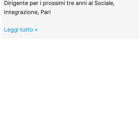
Dirigente per i prossimi tre anni al Sociale,
Integrazione, Pari
GUIDONIA
Leggi tutto »
–
Da
leader
politico
a
dirigente,
Aldo
Cerroni
pronto
al
nuovo
incarico