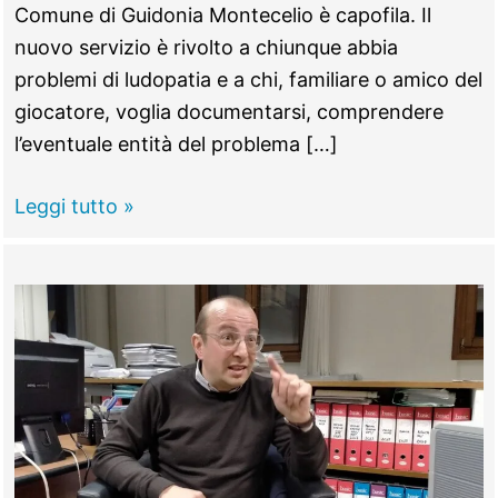
Comune di Guidonia Montecelio è capofila. Il
nuovo servizio è rivolto a chiunque abbia
problemi di ludopatia e a chi, familiare o amico del
giocatore, voglia documentarsi, comprendere
l’eventuale entità del problema […]
GUIDONIA
Leggi tutto »
–
Ludopatia,
aperto
lo
sportello
informativo
da
35
mila