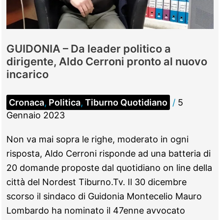
euro
l’anno
GUIDONIA – Da leader politico a
dirigente, Aldo Cerroni pronto al nuovo
incarico
Cronaca
,
Politica
,
Tiburno Quotidiano
/
5
Gennaio 2023
Non va mai sopra le righe, moderato in ogni
risposta, Aldo Cerroni risponde ad una batteria di
20 domande proposte dal quotidiano on line della
città del Nordest Tiburno.Tv. Il 30 dicembre
scorso il sindaco di Guidonia Montecelio Mauro
Lombardo ha nominato il 47enne avvocato