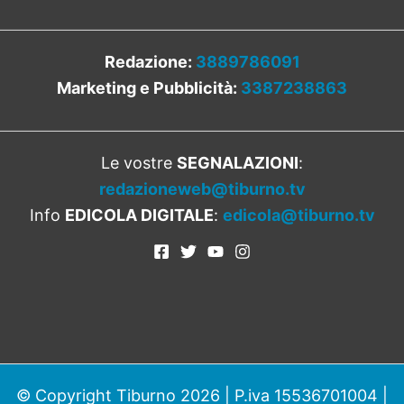
Redazione:
3889786091
Marketing e Pubblicità:
3387238863
Le vostre
SEGNALAZIONI
:
redazioneweb@tiburno.tv
Info
EDICOLA DIGITALE
:
edicola@tiburno.tv
© Copyright Tiburno 2026 | P.iva 15536701004 |