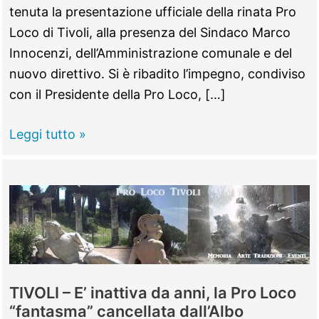
tenuta la presentazione ufficiale della rinata Pro
Loco di Tivoli, alla presenza del Sindaco Marco
Innocenzi, dell’Amministrazione comunale e del
nuovo direttivo. Si è ribadito l’impegno, condiviso
con il Presidente della Pro Loco, […]
TIVOLI
Leggi tutto »
–
Tradizioni,
Cultura
e
Turismo:
presentata
la
TIVOLI – E’ inattiva da anni, la Pro Loco
nuova
“fantasma” cancellata dall’Albo