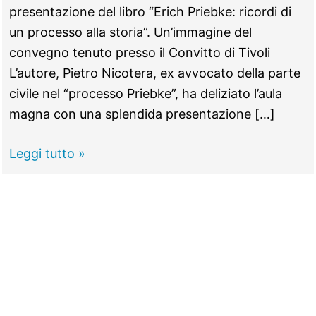
presentazione del libro “Erich Priebke: ricordi di
un processo alla storia”. Un’immagine del
convegno tenuto presso il Convitto di Tivoli
L’autore, Pietro Nicotera, ex avvocato della parte
civile nel “processo Priebke”, ha deliziato l’aula
magna con una splendida presentazione […]
TIVOLI
Leggi tutto »
–
Erich
Priebke,
il
libro
sul
processo