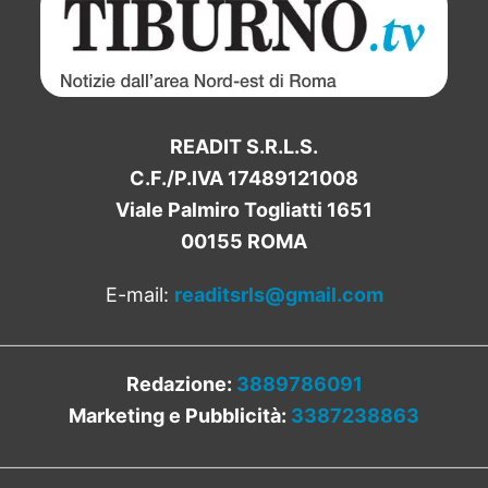
READIT S.R.L.S.
C.F./P.IVA 17489121008
Viale Palmiro Togliatti 1651
00155 ROMA
E-mail:
readitsrls@gmail.com
Redazione:
3889786091
Marketing e Pubblicità:
3387238863