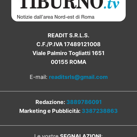
READIT S.R.L.S.
C.F./P.IVA 17489121008
Viale Palmiro Togliatti 1651
00155 ROMA
E-mail:
readitsrls@gmail.com
Redazione:
3889786091
Marketing e Pubblicità:
3387238863
Le vostre
SEGNALAZIONI
: