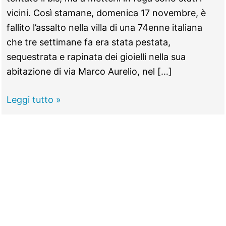
vicini. Così stamane, domenica 17 novembre, è
fallito l’assalto nella villa di una 74enne italiana
che tre settimane fa era stata pestata,
sequestrata e rapinata dei gioielli nella sua
abitazione di via Marco Aurelio, nel […]
GUIDONIA -
Leggi tutto »
Terrore
in
Centro,
ladri
in
casa
dell’anziana
già