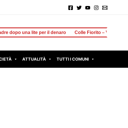
lite per il denaro
Colle Fiorito – Vinti 2 milioni di euro 
CIETÀ
ATTUALITÀ
TUTTI I COMUNI