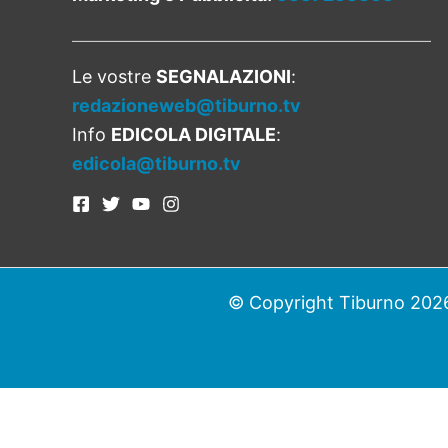
Le vostre
SEGNALAZIONI
:
redazioneweb@tiburno.tv
Info
EDICOLA DIGITALE
:
edicola@tiburno.tv
© Copyright Tiburno 2026