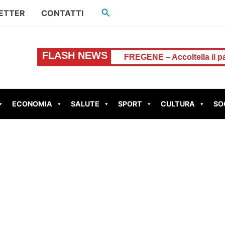
Cerca
ETTER
CONTATTI
FLASH NEWS
 Regione-Comune
FREGENE – Accoltella il padre dopo una 
ECONOMIA
SALUTE
SPORT
CULTURA
SO