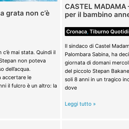
CASTEL MADAMA – A
la grata non c’è
per il bambino ann
Cronaca
,
Tiburno Quotid
Il sindaco di Castel Mad
’è mai stata. Quindi il
Palombara Sabina, ha decis
lo Stepan non poteva
giornata di domani mercole
so dell’acqua.
del piccolo Stepan Bakane
à accertare le
soli 8 anni in un tragico 
 il fulcro è un altro: la
dove
CASTEL
Leggi tutto »
MADAMA
–
Addio