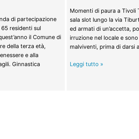
Momenti di paura a Tivoli 
anda di partecipazione
sala slot lungo la via Tibu
 65 residenti sul
ed armati di un’accetta, 
e quest’anno il Comune di
irruzione nel locale e sono
ore della terza età,
malviventi, prima di darsi 
benessere e alla
Tivoli
Leggi tutto »
gili. Ginnastica
Terme,
rapina
in
una
sala
slot
sulla
Tiburtina