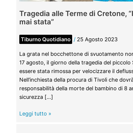
Tragedia alle Terme di Cretone, “
mai stata”
Tiburno Quotidiano
/
25 Agosto 2023
La grata nel bocchettone di svuotamento non c
17 agosto, il giorno della tragedia del picco
essere stata rimossa per velocizzare il deflus
Nell’inchiesta della procura di Tivoli che dovr
responsabilità della morte del bambino di 8 anni
sicurezza […]
Tragedia
Leggi tutto »
alle
Terme