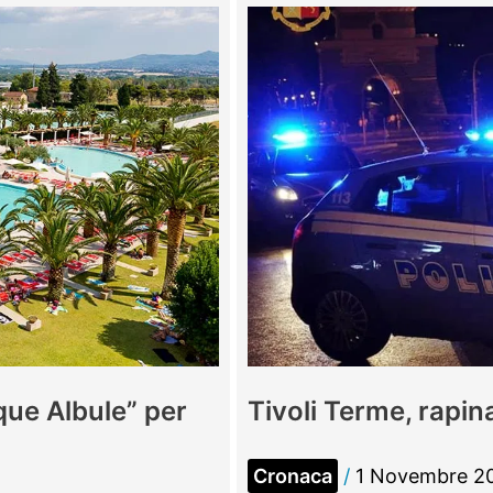
Stepan,
lutto
cittadino
per
il
bambino
annegato
alle
Terme
cque Albule” per
Tivoli Terme, rapina
Cronaca
/
1 Novembre 2