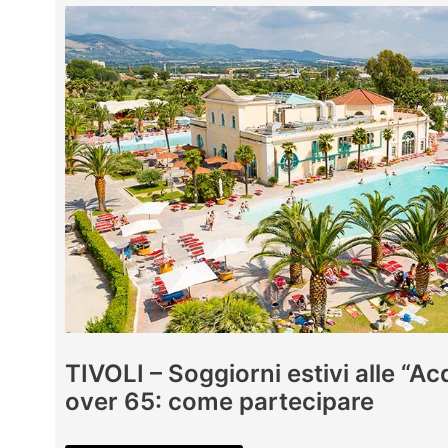
di
Cretone,
“la
grata
non
c’è
mai
stata”
TIVOLI – Soggiorni estivi alle “A
over 65: come partecipare