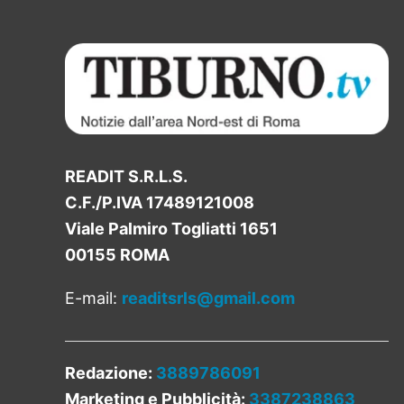
READIT S.R.L.S.
C.F./P.IVA 17489121008
Viale Palmiro Togliatti 1651
00155 ROMA
E-mail:
readitsrls@gmail.com
Redazione:
3889786091
Marketing e Pubblicità:
3387238863