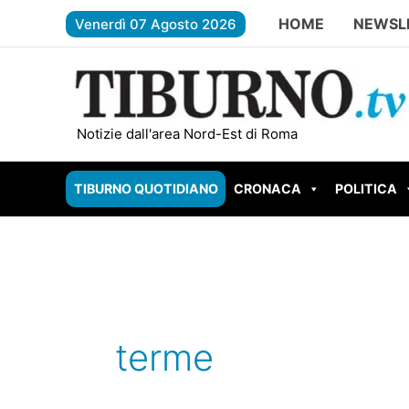
Vai
HOME
NEWSL
Venerdì 07 Agosto 2026
al
contenuto
TIVOLI – Cesurni e Martellona, accordo
Notizie dall'area Nord-Est di Roma
TIBURNO QUOTIDIANO
CRONACA
POLITICA
terme