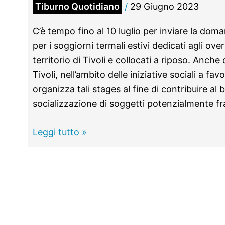
Tiburno Quotidiano
/
29 Giugno 2023
C’è tempo fino al 10 luglio per inviare la dom
per i soggiorni termali estivi dedicati agli over
territorio di Tivoli e collocati a riposo. Anch
Tivoli, nell’ambito delle iniziative sociali a fav
organizza tali stages al fine di contribuire al 
socializzazione di soggetti potenzialmente fra
TIVOLI
Leggi tutto »
–
Soggiorni
estivi
alle
“Acque
Albule”