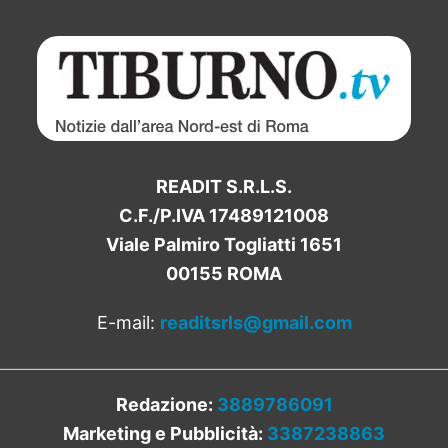
READIT S.R.L.S.
C.F./P.IVA 17489121008
Viale Palmiro Togliatti 1651
00155 ROMA
E-mail:
readitsrls@gmail.com
Redazione:
3889786091
Marketing e Pubblicità:
3387238863