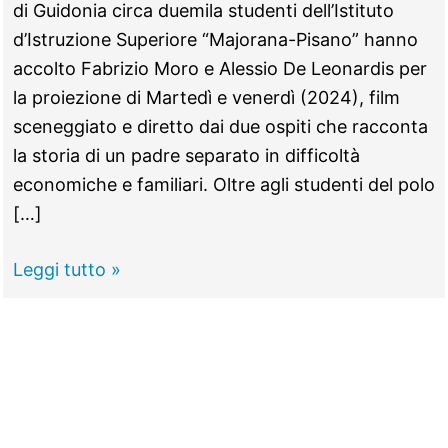
di Guidonia circa duemila studenti dell’Istituto
d’Istruzione Superiore “Majorana-Pisano” hanno
accolto Fabrizio Moro e Alessio De Leonardis per
la proiezione di Martedì e venerdì (2024), film
sceneggiato e diretto dai due ospiti che racconta
la storia di un padre separato in difficoltà
economiche e familiari. Oltre agli studenti del polo
[…]
GUIDONIA
Leggi tutto »
–
Fabrizio
Moro
al
“The
Space”: