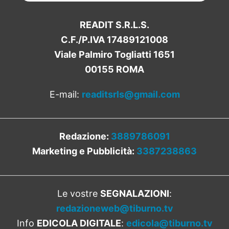
READIT S.R.L.S.
C.F./P.IVA 17489121008
Viale Palmiro Togliatti 1651
00155 ROMA
E-mail:
readitsrls@gmail.com
Redazione:
3889786091
Marketing e Pubblicità:
3387238863
Le vostre
SEGNALAZIONI
:
redazioneweb@tiburno.tv
Info
EDICOLA DIGITALE
:
edicola@tiburno.tv