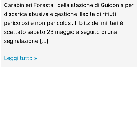
Carabinieri Forestali della stazione di Guidonia per
discarica abusiva e gestione illecita di rifiuti
pericolosi e non pericolosi. Il blitz dei militari è
scattato sabato 28 maggio a seguito di una
segnalazione […]
MARCELLINA
Leggi tutto »
–
Discarica
abusiva
in
centro,
80enne
denunciato