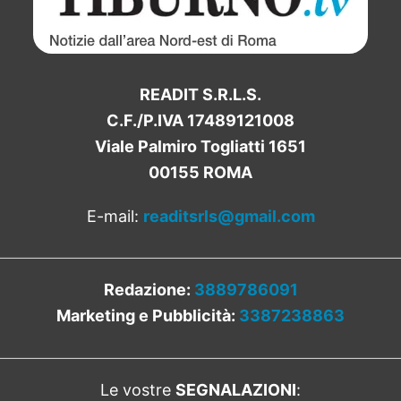
READIT S.R.L.S.
C.F./P.IVA 17489121008
Viale Palmiro Togliatti 1651
00155 ROMA
E-mail:
readitsrls@gmail.com
Redazione:
3889786091
Marketing e Pubblicità:
3387238863
Le vostre
SEGNALAZIONI
: