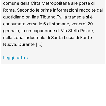
comune della Città Metropolitana alle porte di
Roma. Secondo le prime informazioni raccolte dal
quotidiano on line Tiburno.Tv, la tragedia si è
consumata verso le 6 di stamane, venerdì 20
gennaio, in un capannone di Via Stella Polare,
nella zona industriale di Santa Lucia di Fonte
Nuova. Durante […]
FONTE
Leggi tutto »
NUOVA
–
Urta
il
capannone
durante
la