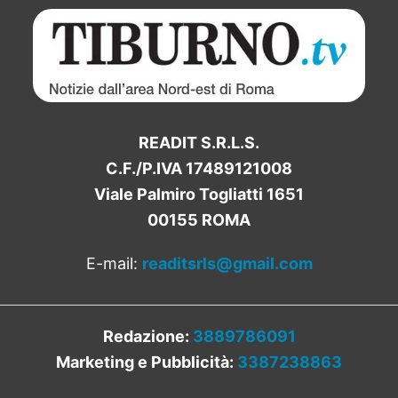
READIT S.R.L.S.
C.F./P.IVA 17489121008
Viale Palmiro Togliatti 1651
00155 ROMA
E-mail:
readitsrls@gmail.com
Redazione:
3889786091
Marketing e Pubblicità:
3387238863