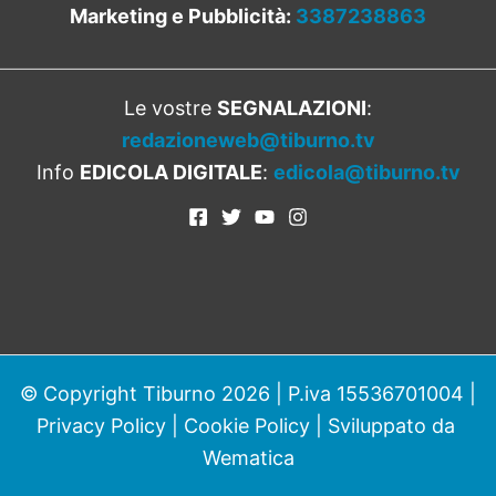
Marketing e Pubblicità:
3387238863
Le vostre
SEGNALAZIONI
:
redazioneweb@tiburno.tv
Info
EDICOLA DIGITALE
:
edicola@tiburno.tv
© Copyright Tiburno 2026 | P.iva 15536701004 |
Privacy Policy
|
Cookie Policy
| Sviluppato da
Wematica