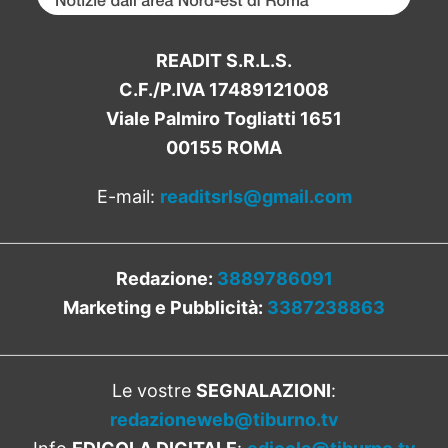
READIT S.R.L.S.
C.F./P.IVA 17489121008
Viale Palmiro Togliatti 1651
00155 ROMA
E-mail:
readitsrls@gmail.com
Redazione:
3889786091
Marketing e Pubblicità:
3387238863
Le vostre
SEGNALAZIONI
:
redazioneweb@tiburno.tv