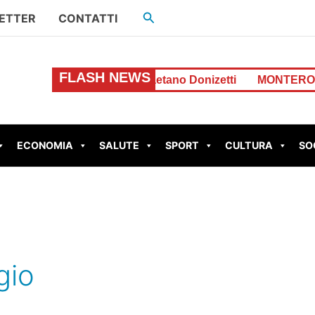
Cerca
ETTER
CONTATTI
FLASH NEWS
ncendio in Via Gaetano Donizetti
MONTEROTONDO – Per
ECONOMIA
SALUTE
SPORT
CULTURA
SO
gio