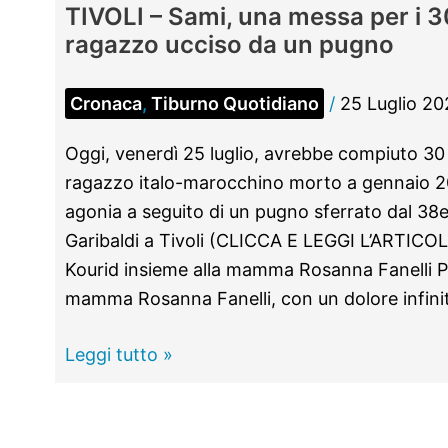
TIVOLI – Sami, una messa per i 3
ragazzo ucciso da un pugno
Cronaca
,
Tiburno Quotidiano
/
25 Luglio 20
Oggi, venerdì 25 luglio, avrebbe compiuto 30 
ragazzo italo-marocchino morto a gennaio 2
agonia a seguito di un pugno sferrato dal 38
Garibaldi a Tivoli (CLICCA E LEGGI L’ARTIC
Kourid insieme alla mamma Rosanna Fanelli Pe
mamma Rosanna Fanelli, con un dolore infini
TIVOLI
Leggi tutto »
–
Sami,
una