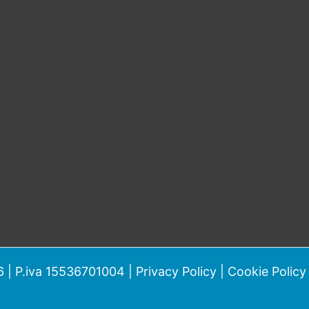
 | P.iva 15536701004 |
Privacy Policy
|
Cookie Policy