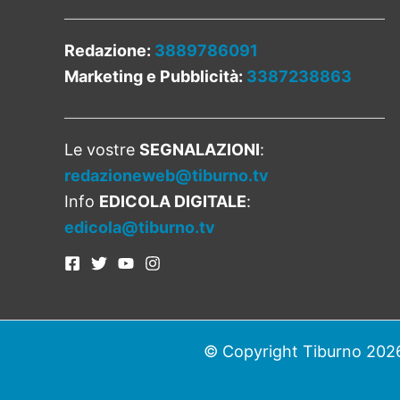
Redazione:
3889786091
Marketing e Pubblicità:
3387238863
Le vostre
SEGNALAZIONI
:
redazioneweb@tiburno.tv
Info
EDICOLA DIGITALE
:
edicola@tiburno.tv
© Copyright Tiburno 2026