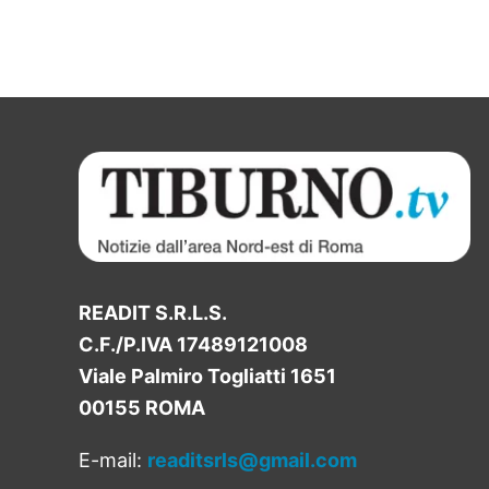
READIT S.R.L.S.
C.F./P.IVA 17489121008
Viale Palmiro Togliatti 1651
00155 ROMA
E-mail:
readitsrls@gmail.com