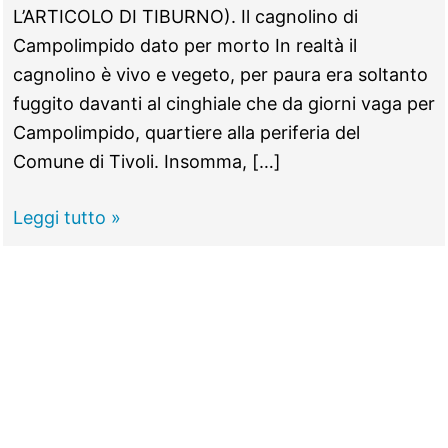
L’ARTICOLO DI TIBURNO). Il cagnolino di
Campolimpido dato per morto In realtà il
cagnolino è vivo e vegeto, per paura era soltanto
fuggito davanti al cinghiale che da giorni vaga per
Campolimpido, quartiere alla periferia del
Comune di Tivoli. Insomma, […]
TIVOLI
Leggi tutto »
–
Cinghiale
assale
i
passanti,
il
cane