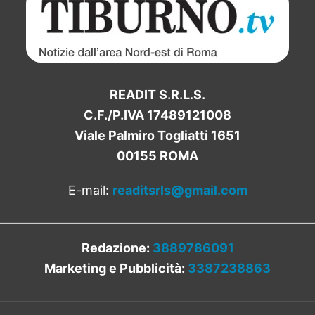
READIT S.R.L.S.
C.F./P.IVA 17489121008
Viale Palmiro Togliatti 1651
00155 ROMA
E-mail:
readitsrls@gmail.com
Redazione:
3889786091
Marketing e Pubblicità:
3387238863