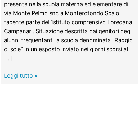
presente nella scuola materna ed elementare di
via Monte Pelmo snc a Monterotondo Scalo
facente parte dell’Istituto comprensivo Loredana
Campanari. Situazione descritta dai genitori degli
alunni frequentanti la scuola denominata “Raggio
di sole” in un esposto inviato nei giorni scorsi al
[…]
MONTEROTONDO -
Leggi tutto »
Piove
a
scuola,
crollano
i
calcinacci:
sos