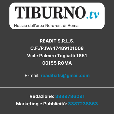
READIT S.R.L.S.
C.F./P.IVA 17489121008
Viale Palmiro Togliatti 1651
00155 ROMA
E-mail:
readitsrls@gmail.com
Redazione:
3889786091
Marketing e Pubblicità:
3387238863