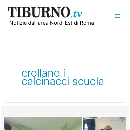
Vai
al
contenuto
Notizie dall'area Nord-Est di Roma
crollano i
calcinacci scuola